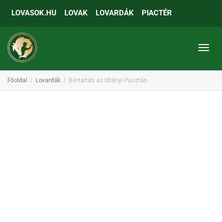
LOVASOK.HU
LOVAK
LOVARDÁK
PIACTÉR
Toggl
Főoldal
Lovardák
Bértartás az Idrányi Pusztán