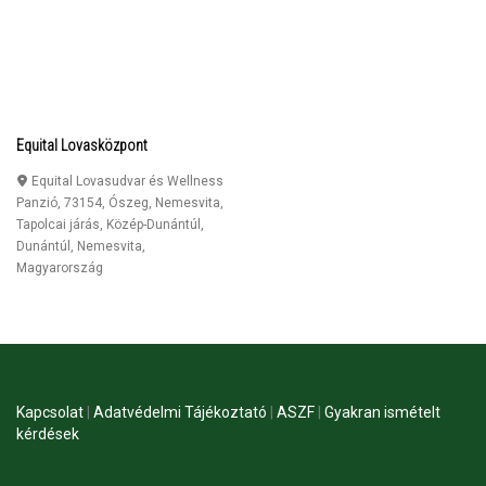
Equital Lovasközpont
Equital Lovasudvar és Wellness
Panzió, 73154, Ószeg, Nemesvita,
Tapolcai járás, Közép-Dunántúl,
Dunántúl
,
Nemesvita
,
Magyarország
Kapcsolat
|
Adatvédelmi Tájékoztató
|
ASZF
|
Gyakran ismételt
kérdések