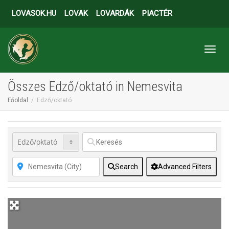
LOVASOK.HU
LOVAK
LOVARDÁK
PIACTÉR
Toggl
Összes Edző/oktató in Nemesvita
Főoldal
Edző/oktató
Search
Advanced Filters