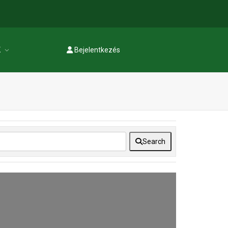
K
Bejelentkezés
Regisztráció
Search