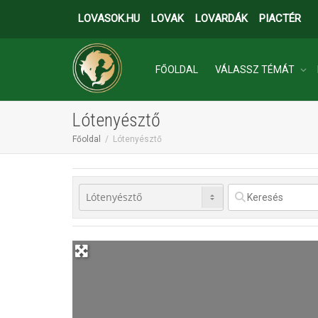
LOVASOK.HU
LOVAK
LOVARDÁK
PIACTÉR
FŐOLDAL
VÁLASSZ TÉMÁT
Lótenyésztő
INGATLANOK
Főoldal
Lótenyésztő