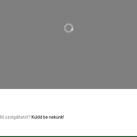
llő szolgáltatót?
Küldd be nekünk!