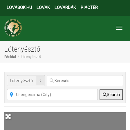
LOVASOK.HU
LOVAK
LOVARDÁK
PIACTÉR
Toggl
Lótenyésztő
Főoldal
Lótenyésztő
Search