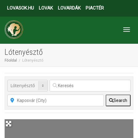
LOVASOK.HU
LOVAK
LOVARDÁK
PIACTÉR
Toggl
Lótenyésztő
Főoldal
Lótenyésztő
Search