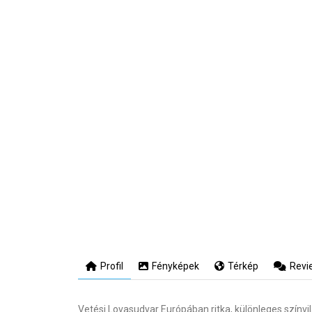
Profil
Fényképek
Térkép
Revi
Vetési Lovasudvar Európában ritka, különleges színvi