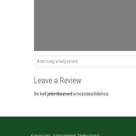
Leave a Review
Be kell
jelentkezned
a hozzászóláshoz.
Kapcsolat
|
Adatvédelmi Tájékoztató
|