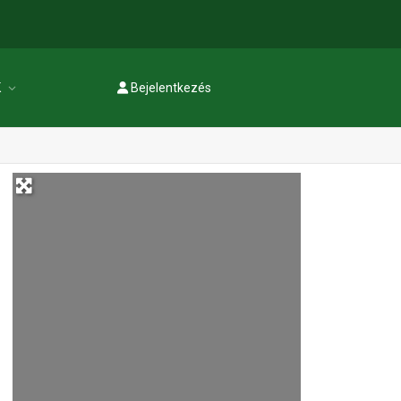
K
Bejelentkezés
Regisztráció