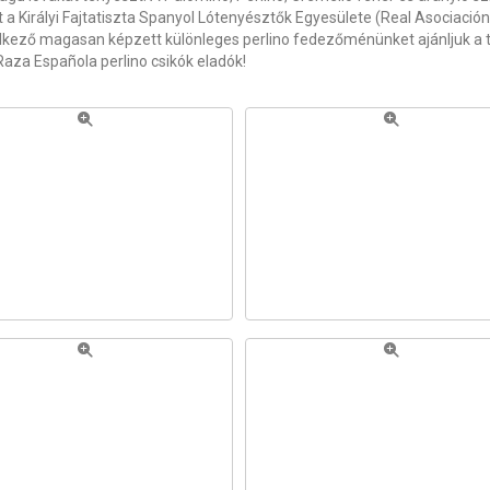
a Királyi Fajtatiszta Spanyol Lótenyésztők Egyesülete (Real Asociación
ező magasan képzett különleges perlino fedezőménünket ajánljuk a ten
aza Española perlino csikók eladók!