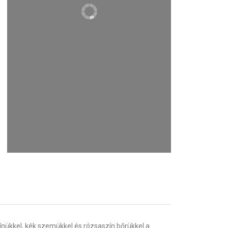
zínükkel, kék szemükkel és rózsaszín bőrükkel a