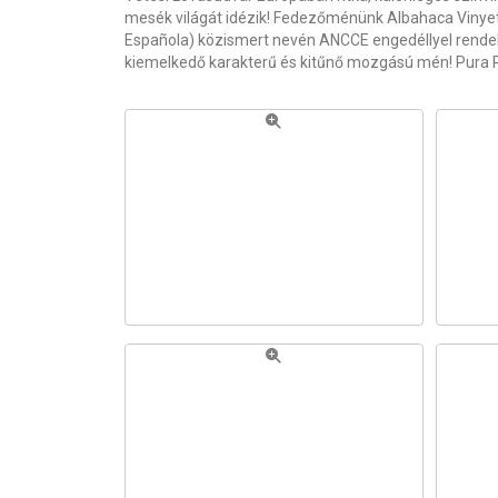
mesék világát idézik! Fedezőménünk Albahaca Vinyet 
Española) közismert nevén ANCCE engedéllyel rendelk
kiemelkedő karakterű és kitűnő mozgású mén! Pura R