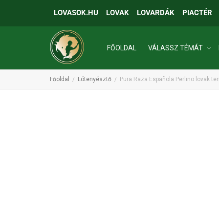
LOVASOK.HU
LOVAK
LOVARDÁK
PIACTÉR
FŐOLDAL
VÁLASSZ TÉMÁT
Főoldal
Lótenyésztő
Pura Raza Española Perlino lovak t
INGATLANOK