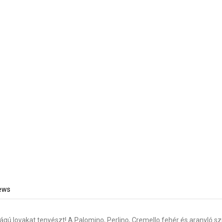
ews
lágú lovakat tenyészt! A Palomino, Perlino, Cremello fehér és aranyló s