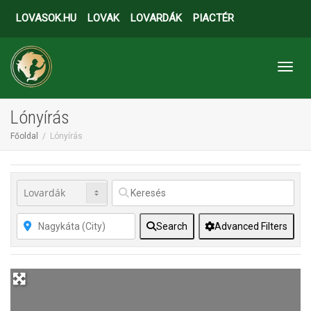
LOVASOK.HU
LOVAK
LOVARDÁK
PIACTÉR
Toggl
Lónyírás
Főoldal
Lónyírás
Search
Advanced Filters