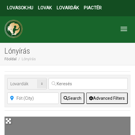
LOVASOK.HU
LOVAK
LOVARDÁK
PIACTÉR
Toggl
Lónyírás
Főoldal
Lónyírás
Search
Advanced Filters