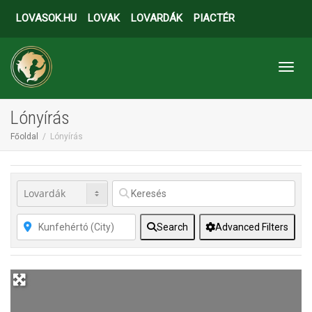
LOVASOK.HU
LOVAK
LOVARDÁK
PIACTÉR
Toggl
Lónyírás
Főoldal
Lónyírás
Search
Advanced Filters