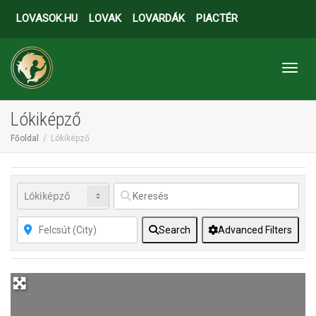
LOVASOK.HU
LOVAK
LOVARDÁK
PIACTÉR
Toggl
Lókiképző
Főoldal
Lókiképző
Search
Advanced Filters