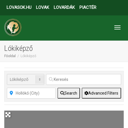
LOVASOK.HU
LOVAK
LOVARDÁK
PIACTÉR
Toggl
Lókiképző
Főoldal
Lókiképző
Search
Advanced Filters