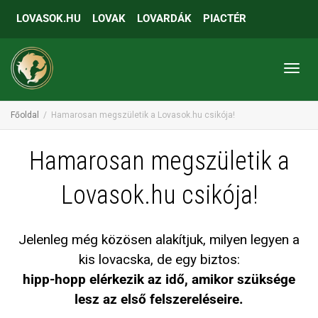
LOVASOK.HU
LOVAK
LOVARDÁK
PIACTÉR
Toggl
Főoldal
Hamarosan megszületik a Lovasok.hu csikója!
Hamarosan megszületik a
Lovasok.hu csikója!
Jelenleg még közösen alakítjuk, milyen legyen a
kis lovacska, de egy biztos:
hipp-hopp elérkezik az idő, amikor szüksége
lesz az első felszereléseire.