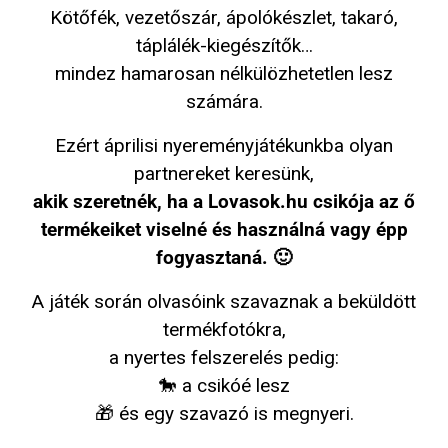
Kötőfék, vezetőszár, ápolókészlet, takaró,
táplálék-kiegészítők…
mindez hamarosan nélkülözhetetlen lesz
számára.
Ezért áprilisi nyereményjátékunkba olyan
partnereket keresünk,
akik szeretnék, ha a Lovasok.hu csikója az ő
termékeiket viselné és használná vagy épp
fogyasztaná. 🙂
A játék során olvasóink szavaznak a beküldött
termékfotókra,
a nyertes felszerelés pedig:
🐎 a csikóé lesz
🎁 és egy szavazó is megnyeri.