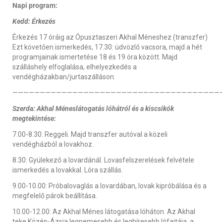
Napi program:
Kedd: Érkezés
Érkezés 17 óráig az Ópusztaszeri Akhal Méneshez (transzfer)
Ezt követően ismerkedés, 17.30: üdvözlő vacsora, majd a hét
programjainak ismertetése 18 és 19 óra között. Majd
szálláshely elfoglalása, elhelyezkedés a
vendégházakban/jurtaszálláson.
——————————————————————————————————————
Szerda: Akhal Méneslátogatás lóhátról és a kiscsikók
megtekintése:
7.00-8.30: Reggeli. Majd transzfer autóval a közeli
vendégházból a lovakhoz.
8.30: Gyülekező a lovardánál. Lovasfelszerelések felvétele
ismerkedés a lovakkal. Lóra szállás.
9.00-10.00: Próbalovaglás a lovardában, lovak kipróbálása és a
megfelelő párok beállítása.
10.00-12.00: Az Akhal Ménes látogatása lóháton. Az Akhal
teke Közép-Ázsia legnemesebb és leghíresebb lófajtája, a