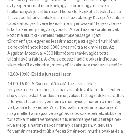
sztyeppei nomád népeknek, így a korai magyaroknak is a
lóállományuk jelentős részét képezte. Ezeket a lovakat az i.e.
1. századi kínai krónikák is említik azzal, hogy Közép-Ázsiában
csodálatos, „vért verejtékező mennyei lovakat” tenyésztenek.
Kitartó, kemény, nagyon gyors ló. A zord ázsiai körülmények
között alakult ki kivételes teljesítőképessége. Igazi
türkménfajta, egyenes leszármazottja az egykori türk lónak,
akinek története közel 3000 éves múltra tekint vissza. Az
Aşgabat-Moszkvai 4300 kilométeres távlovaglás tette
világhírűvé a fajtát. A kínaiak egész hadjáratokat indítottak
sikertelenül ezeknek a „mennyei” lovaknak a megszerzéséért.
12.00-13:00: Ebéd a jurtaszálláson.
14.00-16:00: A Cseppentő család az akhal tekék
tenyésztésében mindig is a használati lovat kereste ellenben a
show akhalokkal. Gondosan megválasztott egyedek maradtak
a tenyésztésbe melybe nem a mennyiség, hanem a minőség
volt, amire törekedtek. A 75 fős lóállományban a tisztavérű
mag mellett a magas vérségű akhalok szerepelnek, akikkel a
turisztika mellett versenyeken is eredményesen szerepelnek
kiváltképp a három napos military szakágban. A délután
folyamán megtekintjük a fedezőméneket, munkalovakat és a