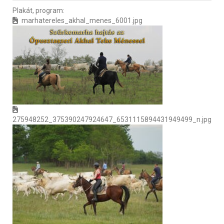
Plakát, program:
marhatereles_akhal_menes_6001.jpg
275948252_375390247924647_6531115894431949499_n.jpg