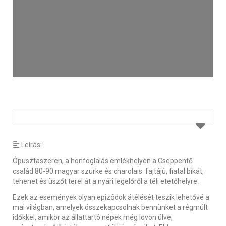
Leírás:
Ópusztaszeren, a honfoglalás emlékhelyén a Cseppentő
család 80-90 magyar szürke és charolais fajtájú, fiatal bikát,
tehenet és üszőt terel át a nyári legelőről a téli etetőhelyre.
Ezek az események olyan epizódok átélését teszik lehetővé a
mai világban, amelyek összekapcsolnak bennünket a régmúlt
időkkel, amikor az állattartó népek még lovon ülve,