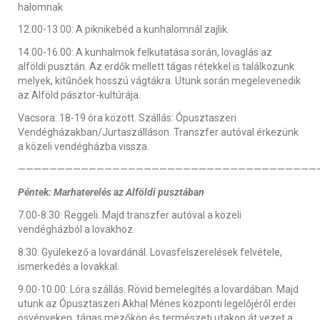
halomnak
12.00-13.00: A piknikebéd a kunhalomnál zajlik.
14.00-16.00: A kunhalmok felkutatása során, lovaglás az
alföldi pusztán. Az erdők mellett tágas rétekkel is találkozunk
melyek, kitűnőek hosszú vágtákra. Utunk során megelevenedik
az Alföld pásztor-kultúrája.
Vacsora: 18-19 óra között. Szállás: Ópusztaszeri
Vendégházakban/Jurtaszálláson. Transzfer autóval érkezünk
a közeli vendégházba vissza.
——————————————————————————————————————
Péntek: Marhaterelés az Alföldi pusztában
7.00-8.30: Reggeli. Majd transzfer autóval a közeli
vendégházból a lovakhoz.
8.30: Gyülekező a lovardánál. Lovasfelszerelések felvétele,
ismerkedés a lovakkal.
9.00-10.00: Lóra szállás. Rövid bemelegítés a lovardában. Majd
utunk az Ópusztaszeri Akhal Ménes központi legelőjéről erdei
ösvényeken, tágas mezőkön és természeti utakon át vezet a