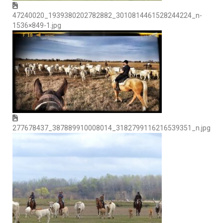
47240020_1939380202782882_3010814461528244224_n-
1536×849-1.jpg
277678437_387889910008014_3182799116216539351_n.jpg