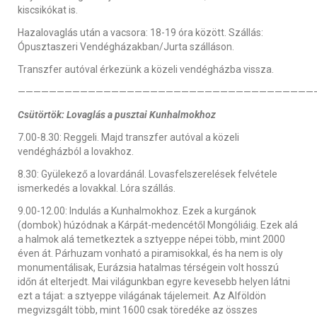
kiscsikókat is.
Hazalovaglás után a vacsora: 18-19 óra között. Szállás:
Ópusztaszeri Vendégházakban/Jurta szálláson.
Transzfer autóval érkezünk a közeli vendégházba vissza.
——————————————————————————————————————
Csütörtök: Lovaglás a pusztai Kunhalmokhoz
7.00-8.30: Reggeli. Majd transzfer autóval a közeli
vendégházból a lovakhoz.
8.30: Gyülekező a lovardánál. Lovasfelszerelések felvétele
ismerkedés a lovakkal. Lóra szállás.
9.00-12.00: Indulás a Kunhalmokhoz. Ezek a kurgánok
(dombok) húzódnak a Kárpát-medencétől Mongóliáig. Ezek alá
a halmok alá temetkeztek a sztyeppe népei több, mint 2000
éven át. Párhuzam vonható a piramisokkal, és ha nem is oly
monumentálisak, Eurázsia hatalmas térségein volt hosszú
időn át elterjedt. Mai világunkban egyre kevesebb helyen látni
ezt a tájat: a sztyeppe világának tájelemeit. Az Alföldön
megvizsgált több, mint 1600 csak töredéke az összes