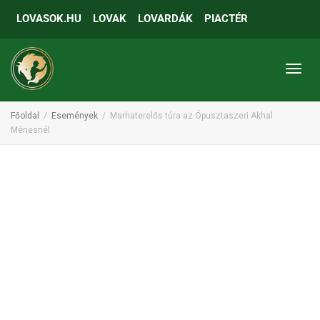
LOVASOK.HU
LOVAK
LOVARDÁK
PIACTÉR
Toggl
Főoldal
Események
Marhaterelős túra az Ópusztaszeri Akhal
Ménesnél