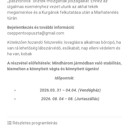
,,pásztorolva” őrizték-mozgatták jószágaikat. Ehhez az
izgalmas eseményhez vezet utunk az akhal tekék
megismerése és a Kurgánok felkutatása után a Marhaterelés
túrán.
Bejelentkezés és további információ
:
cseppentoopuszta@gmail.com
Kötelezően hozandó felszerelés:
lovaglásra alkalmas bőrcipő, ha
van rá lehetőség lábszárvédő, esőkabát, nap elleni védelem és
ha van, kobak
A részvétel előfeltétele: Mindhárom jármódban való stabilitás,
kiemelten a könnyített vágta és könnyített ügetés!
Időpontok:
2026.03.
31 – 04.04. (Vendégház)
2026. 08. 04 – 08. (Jurtaszállás)
Részletes programleírás: