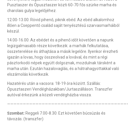
Pusztaszer és Ópusztaszer közti 60-70 fős szürke marha és
charolais gulya legelőjéhez.
12.00-13.00: Rövid pihenő, piknik ebéd. Az ebéd alkalomhoz
illően a Cseppentő család saját tenyésztésű szarvasmarháiból
készül.
14.00-16.00: Az ebédet és a pihenő időt követően a napunk
legizgalmasabb része következik: a marhák felkutatása,
összeterelése és áthajtása a másik legelőre. Ilyenkor érezheti
igazán a lovas, hogy összeolvad a lovával, és mint a régi
pásztorkodó népek együtt dolgoznak, mozdulnak társként a
marha után. Ezután hazalovaglás, és a hátrahagyottakkal való
elszámolás következik.
Hazatérés után a vacsora: 18-19 óra között. Szállás:
Ópusztaszeri Vendégházakban/Jurtaszálláson. Transzfer
autóval érkezünk a közeli vendégházba vissza.
——————————————————————————————————————
Szombat:
Reggeli 7.00-8.30: Ezt követően búcsúzás és
távozás. (transzfer)