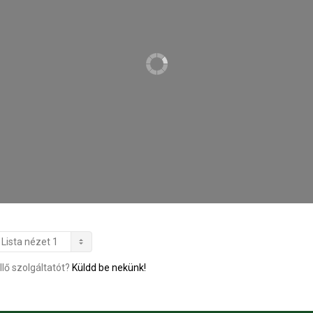
llő szolgáltatót?
Küldd be nekünk!