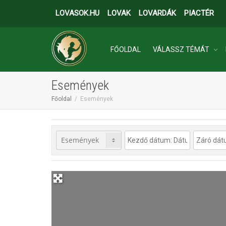
LOVASOK.HU
LOVAK
LOVARDÁK
PIACTÉR
FŐOLDAL
VÁLASSZ TÉMÁT
Események
INGATLANOK
Főoldal
Események