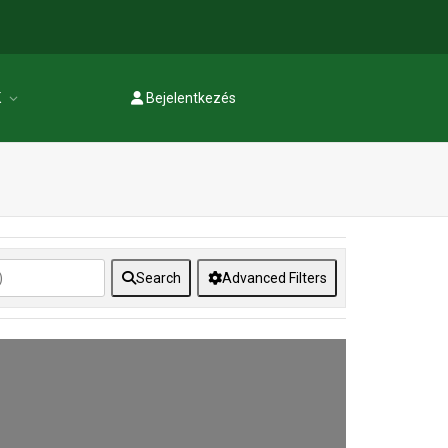
K
Bejelentkezés
Regisztráció
Search
Advanced Filters