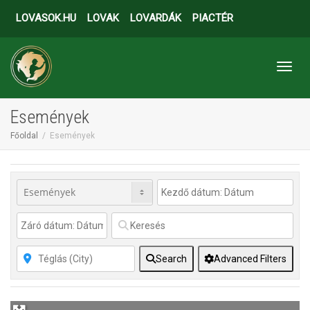
LOVASOK.HU
LOVAK
LOVARDÁK
PIACTÉR
Toggl
Események
Főoldal
Események
Search
Advanced Filters