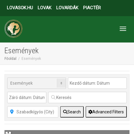
LOVASOK.HU
LOVAK
LOVARDÁK
PIACTÉR
Toggl
Események
Főoldal
Események
Search
Advanced Filters