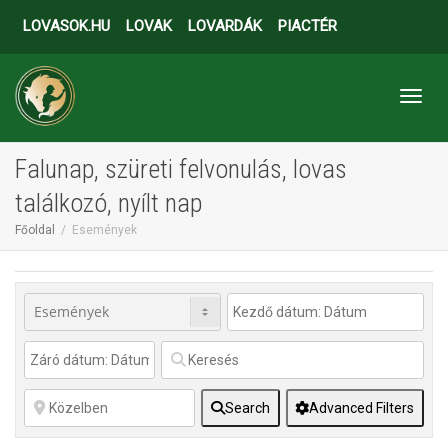
LOVASOK.HU
LOVAK
LOVARDÁK
PIACTÉR
Toggl
Falunap, szüreti felvonulás, lovas
találkozó, nyílt nap
Főoldal
Események
Search
Advanced Filters