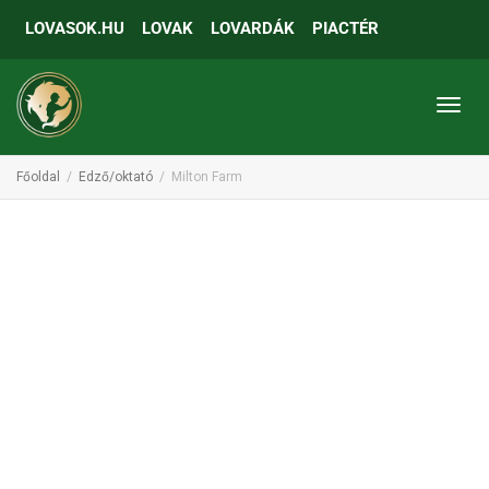
LOVASOK.HU
LOVAK
LOVARDÁK
PIACTÉR
Toggl
Főoldal
Edző/oktató
Milton Farm