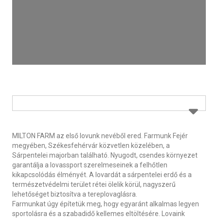
MILTON FARM az első lovunk nevéből ered. Farmunk Fejér
megyében, Székesfehérvár közvetlen közelében, a
Sárpentelei majorban található. Nyugodt, csendes környezet
garantálja a lovassport szerelmeseinek a felhőtlen
kikapcsolódás élményét. A lovardát a sárpentelei erdő és a
természetvédelmi terület rétei ölelik körül, nagyszerű
lehetőséget biztosítva a tereplovaglásra.
Farmunkat úgy építetük meg, hogy egyaránt alkalmas legyen
sportolásra és a szabadidő kellemes eltöltésére. Lovaink