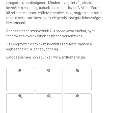
nyugodtak, barátságosak. Minden lovagolni vágyónak, a
kezdőtől a haladóig, tudunk biztosítani lovat. A Milton Farm
közel hat hektáros területe lehetővé teszi, hogy mind a saját
mind a bértartott lovainknak elegendő mozgási lehetőséget
biztosítsunk.
Rendszeresen szervezünk 2-3 napos lovastúrákat, nyári
táborokat a gyerekeknek és kisebb versenyeket.
Szakképzett oktatóink mindenkit szeretettel várnak a
legkisebbektől a legnagyobbakig.
Látogassa meg honlapunkat: www.miltonfarm.hu