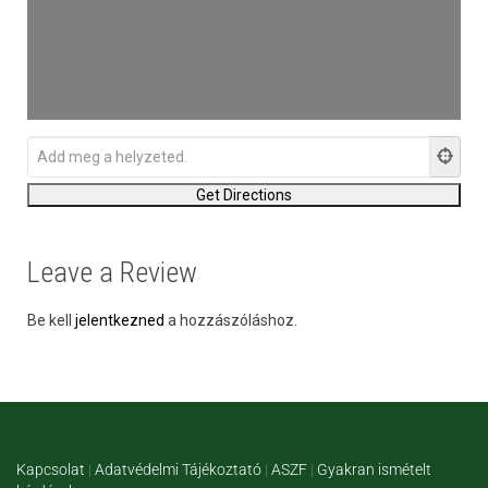
Leave a Review
Be kell
jelentkezned
a hozzászóláshoz.
Kapcsolat
|
Adatvédelmi Tájékoztató
|
ASZF
|
Gyakran ismételt