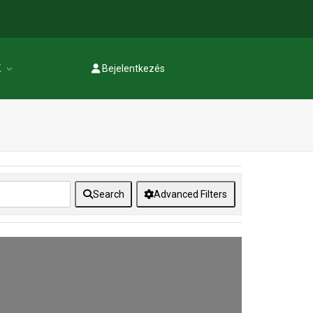
K
Bejelentkezés
Regisztráció
Search
Advanced Filters