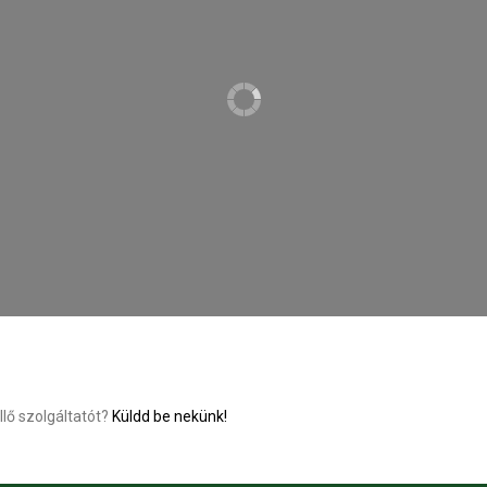
llő szolgáltatót?
Küldd be nekünk!