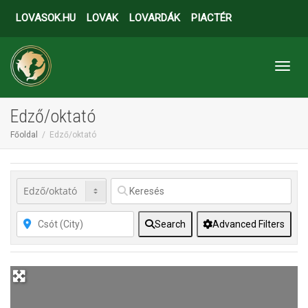
LOVASOK.HU
LOVAK
LOVARDÁK
PIACTÉR
Toggl
Edző/oktató
Főoldal
Edző/oktató
Search
Advanced Filters