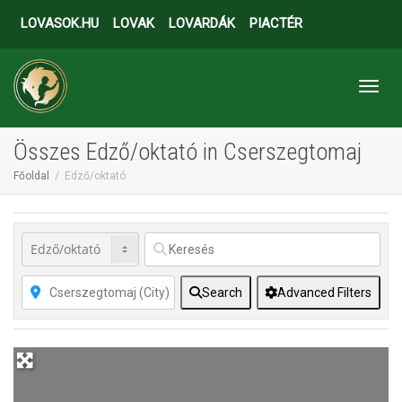
LOVASOK.HU
LOVAK
LOVARDÁK
PIACTÉR
Toggl
Összes Edző/oktató in Cserszegtomaj
Főoldal
Edző/oktató
Search
Advanced Filters