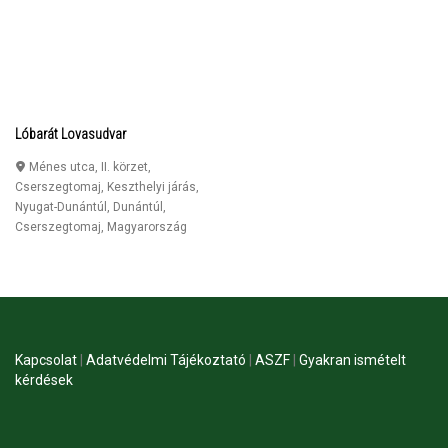
Lóbarát Lovasudvar
Ménes utca, II. körzet,
Cserszegtomaj, Keszthelyi járás,
Nyugat-Dunántúl, Dunántúl
,
Cserszegtomaj
,
Magyarország
Kapcsolat
|
Adatvédelmi Tájékoztató
|
ASZF
|
Gyakran ismételt
kérdések