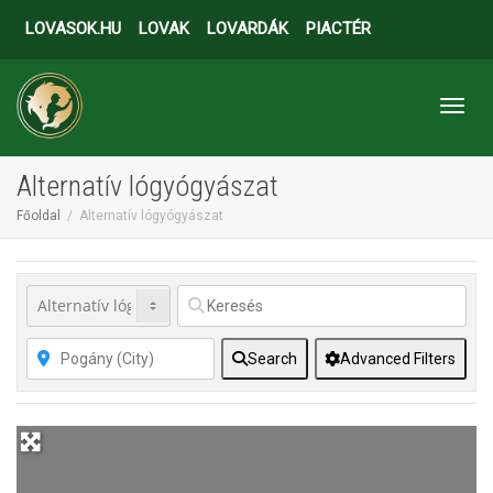
LOVASOK.HU
LOVAK
LOVARDÁK
PIACTÉR
Toggl
Alternatív lógyógyászat
Főoldal
Alternatív lógyógyászat
Search
Advanced Filters