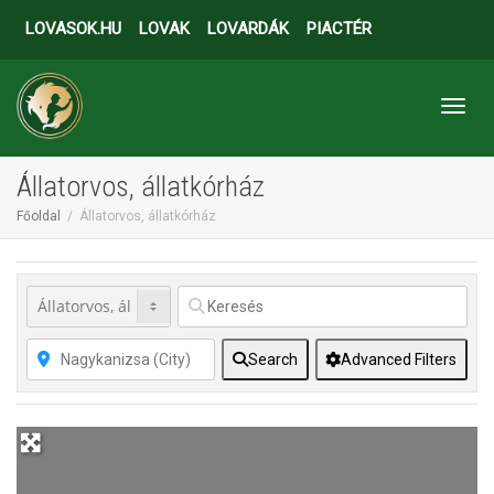
LOVASOK.HU
LOVAK
LOVARDÁK
PIACTÉR
Toggl
Állatorvos, állatkórház
Főoldal
Állatorvos, állatkórház
Search
Advanced Filters