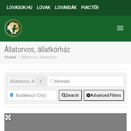
LOVASOK.HU
LOVAK
LOVARDÁK
PIACTÉR
Toggl
Állatorvos, állatkórház
Főoldal
Állatorvos, állatkórház
Search
Advanced Filters