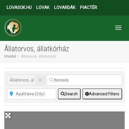
LOVASOK.HU
LOVAK
LOVARDÁK
PIACTÉR
Toggl
Állatorvos, állatkórház
Főoldal
Állatorvos, állatkórház
Search
Advanced Filters