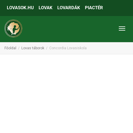
LOVASOK.HU
LOVAK
LOVARDÁK
PIACTÉR
Toggl
Főoldal
Lovas táborok
Concordia Lovasiskola