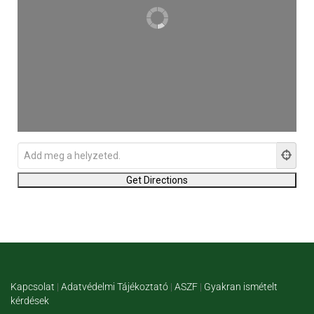
Kapcsolat
|
Adatvédelmi Tájékoztató
|
ASZF
|
Gyakran ismételt
kérdések