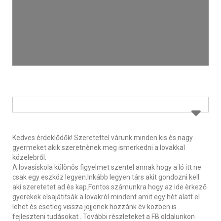
Kedves érdeklődők! Szeretettel várunk minden kis ès nagy
gyermeket akik szeretnènek meg ismerkedni a lovakkal
közelebről.
A lovasiskola különös figyelmet szentel annak hogy a ló itt ne
csak egy eszköz legyen.Inkább legyen társ akit gondozni kell
aki szeretetet ad ès kap.Fontos számunkra hogy az ide èrkező
gyerekek elsajátitsák a lovakról mindent amit egy hèt alatt el
lehet ès esetleg vissza jöjjenek hozzánk èv közben is
fejleszteni tudásokat . További rèszleteket a FB oldalunkon