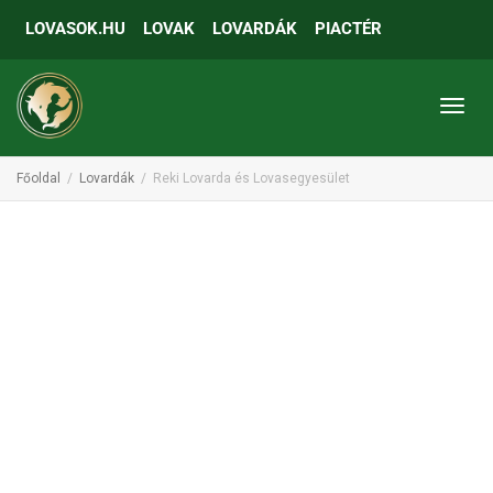
LOVASOK.HU
LOVAK
LOVARDÁK
PIACTÉR
Toggl
Főoldal
Lovardák
Reki Lovarda és Lovasegyesület