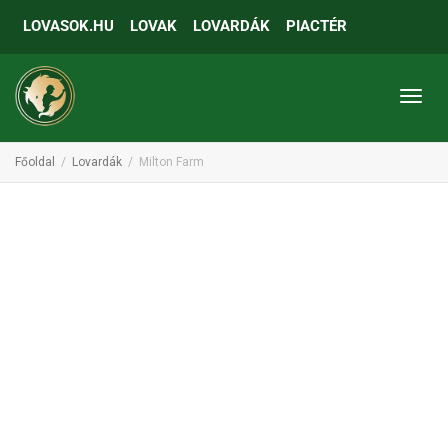
LOVASOK.HU
LOVAK
LOVARDÁK
PIACTÉR
Toggl
Főoldal
Lovardák
Milton Farm