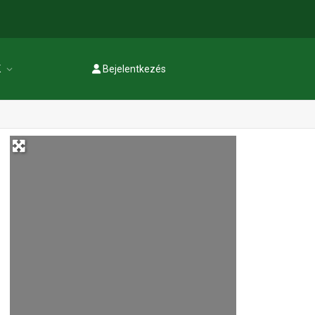
K
Bejelentkezés
Regisztráció