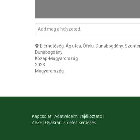
Elérhetőség:
Ág utca, Ófalu, Dunabogdány, Szente
Dunabogdány
Közép-Magyarország
2023
Magyarország
Kapcsolat
|
Adatvédelmi Tájékoztató
|
ASZF
|
Gyakran ismételt kérdések