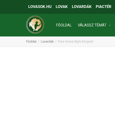
LOVASOK.HU
LOVAK
LOVARDÁK
PIACTÉR
FŐOLDAL
VÁLASSZ TÉMÁT
Főoldal
Lovardák
Free Horse Style Központ
INGATLANOK