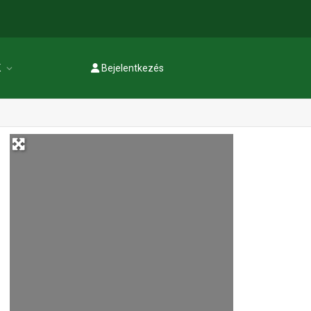
K
Bejelentkezés
Regisztráció