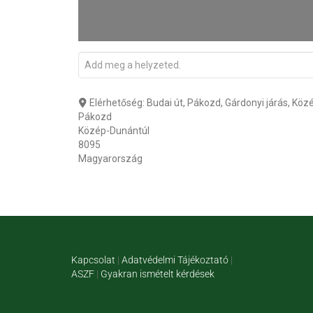
Elérhetőség:
Budai út, Pákozd, Gárdonyi járás, Köz
Pákozd
Közép-Dunántúl
8095
Magyarország
Kapcsolat
|
Adatvédelmi Tájékoztató
|
ASZF
|
Gyakran ismételt kérdések