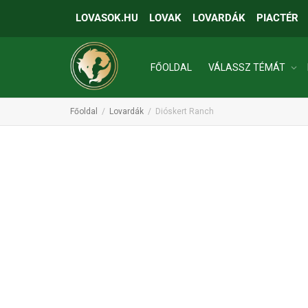
LOVASOK.HU
LOVAK
LOVARDÁK
PIACTÉR
FŐOLDAL
VÁLASSZ TÉMÁT
Főoldal
Lovardák
Dióskert Ranch
INGATLANOK