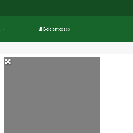
K
Bejelentkezés
Regisztráció