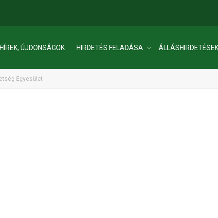
HÍREK, ÚJDONSÁGOK
HIRDETÉS FELADÁSA
ÁLLÁSHIRDETÉSE
etség Egyesület