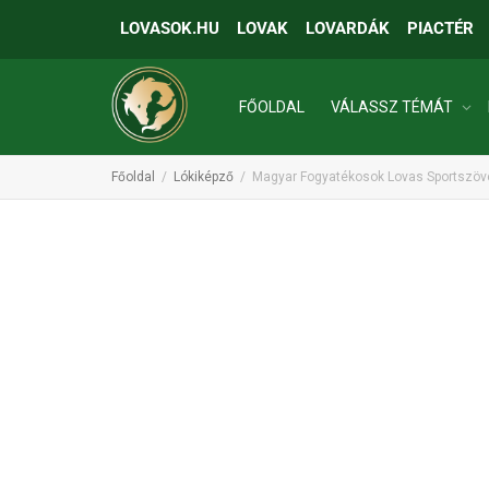
LOVASOK.HU
LOVAK
LOVARDÁK
PIACTÉR
FŐOLDAL
VÁLASSZ TÉMÁT
Főoldal
Lókiképző
Magyar Fogyatékosok Lovas Sportszöv
INGATLANOK