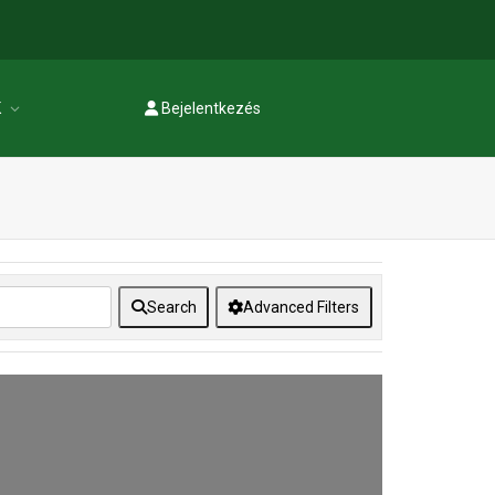
K
Bejelentkezés
Regisztráció
Search
Advanced Filters