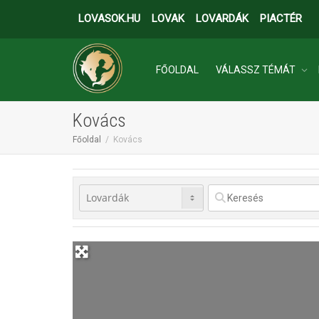
LOVASOK.HU
LOVAK
LOVARDÁK
PIACTÉR
FŐOLDAL
VÁLASSZ TÉMÁT
Kovács
INGATLANOK
Főoldal
Kovács