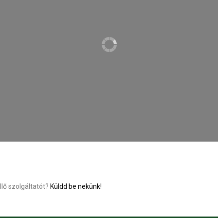
llő szolgáltatót?
Küldd be nekünk!