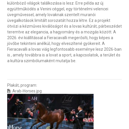
különböző világok találkozása is lesz. Erre példa az új
együttműködés a Venini céggel, egy történelmi velencei
üvegművessel, amely lovaknak szentelt muranói
üvegalkotások limitált sorozatát hozza létre. Ez a projekt
ötvözi a kézműves kiválóságot és a lovas kultúrát, párbeszédet
teremtve az elegancia, a hagyomány és a mozgás között. A
2026. évi kiállítással a Fieracavalli megerősíti, hogy képes a
jövőbe tekinteni anélkül, hogy elveszítené gyökereit. A
Fieracavalli a lovas viág legfontosabb eseménye lesz 2026-ban
is , amely továbbra is a lovat a sport, a kapcsolatok, a terület és
a kultúra szimbólumaként mutatja be.
Plakát, program:
Arab-Horses.jpg