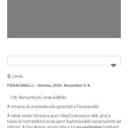
Leírás:
FIERACAVALLI – Verona, 2026. November 5-8.
Nemzetközi Lovas kiállítás
A verseny és a szórakozás garantált a Fieracavallin
A vásár során Verona a sport világfővárosává válik, ahol a
hazai és nemzetközi lovas sport legfontosabb versenyeinek ad
otthont. A Fise Aréna, amely idén a
11-es pavilonban
található,