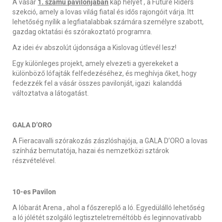
A vásár
1. számú pavilonjában
kap helyet , a Future Riders
szekció, amely a lovas világ fiatal és idős rajongóit várja. Itt
lehetőség nyílik a legfiatalabbak számára személyre szabott,
gazdag oktatási és szórakoztató programra.
Az idei év abszolút újdonsága a Kislovag útlevél lesz!
Egy különleges projekt, amely elvezeti a gyerekeket a
különböző lófajták felfedezéséhez, és meghívja őket, hogy
fedezzék fel a vásár összes pavilonját, igazi kalanddá
változtatva a látogatást.
GALA D
’ORO
A Fieracavalli szórakozás zászlóshajója, a GALA D’ORO a lovas
színház bemutatója, hazai és nemzetközi sztárok
részvételével.
10-es Pavilon
A lóbarát Arena , ahol a főszereplő a ló. Egyedülálló lehetőség
a ló jólétét szolgáló legtiszteletreméltóbb és leginnovatívabb