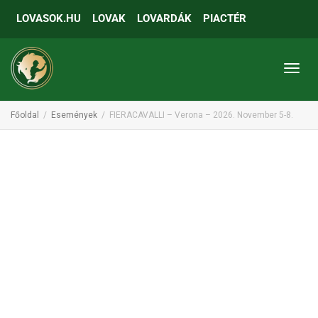
LOVASOK.HU
LOVAK
LOVARDÁK
PIACTÉR
Toggl
Főoldal
Események
FIERACAVALLI – Verona – 2026. November 5-8.