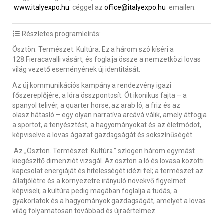
www.italyexpo.hu
céggel az
office
@italyexpo.hu
emailen.
Részletes programleírás:
Ösztön. Természet. Kultúra. Ez a három szó kíséri a
128.Fieracavalli vásárt, és foglalja össze a nemzetközi lovas
világ vezető eseményének új identitását.
Az új kommunikációs kampány a rendezvény igazi
főszereplőjére, a lóra összpontosít. Öt ikonikus fajta – a
spanyol telivér, a quarter horse, az arab ló, a friz és az
olasz hátasló – egy olyan narratíva arcává válik, amely átfogja
a sportot, a tenyésztést, a hagyományokat és az életmódot,
képviselve a lovas ágazat gazdagságát és sokszínűségét.
Az „Ösztön. Természet. Kultúra.” szlogen három egymást
kiegészítő dimenziót vizsgál. Az ösztön a ló és lovasa közötti
kapcsolat energiáját és hitelességét idézi fel; a természet az
állatjólétre és a környezetre irányuló növekvő figyelmet
képviseli; a kultúra pedig magában foglalja a tudás, a
gyakorlatok és a hagyományok gazdagságát, amelyet a lovas
világ folyamatosan továbbad és újraértelmez.