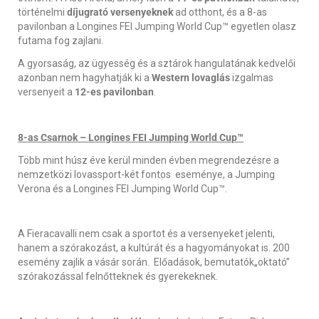
történelmi
díjugrató versenyeknek
ad otthont, és a 8-as
pavilonban a Longines FEI Jumping World Cup™ egyetlen olasz
futama fog zajlani.
A gyorsaság, az ügyesség és a sztárok hangulatának kedvelői
azonban nem hagyhatják ki a
Western lovaglás
izgalmas
versenyeit a
12-es pavilonban
.
8-as Csarnok – Longines FEI Jumping World Cup™
Több mint húsz éve kerül minden évben megrendezésre a
nemzetközi lovassport-két fontos eseménye, a Jumping
Verona és a Longines FEI Jumping World Cup™.
A Fieracavalli nem csak a sportot és a versenyeket jelenti,
hanem a szórakozást, a kultúrát és a hagyományokat is. 200
esemény zajlik a vásár során. Előadások, bemutatók„oktató”
szórakozással felnőtteknek és gyerekeknek.