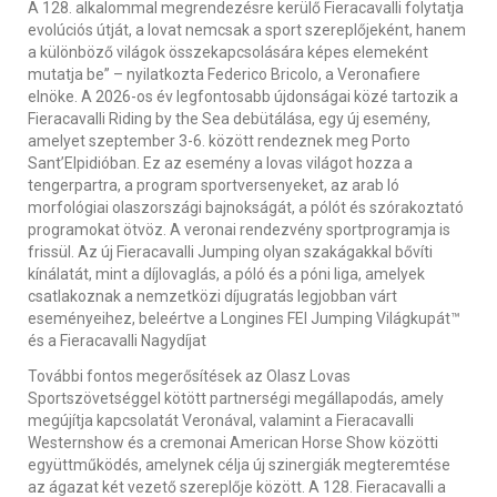
A 128. alkalommal megrendezésre kerülő Fieracavalli folytatja
evolúciós útját, a lovat nemcsak a sport szereplőjeként, hanem
a különböző világok összekapcsolására képes elemeként
mutatja be” – nyilatkozta Federico Bricolo, a Veronafiere
elnöke. A 2026-os év legfontosabb újdonságai közé tartozik a
Fieracavalli Riding by the Sea debütálása, egy új esemény,
amelyet szeptember 3-6. között rendeznek meg Porto
Sant’Elpidióban. Ez az esemény a lovas világot hozza a
tengerpartra, a program sportversenyeket, az arab ló
morfológiai olaszországi bajnokságát, a pólót és szórakoztató
programokat ötvöz. A veronai rendezvény sportprogramja is
frissül. Az új Fieracavalli Jumping olyan szakágakkal bővíti
kínálatát, mint a díjlovaglás, a póló és a póni liga, amelyek
csatlakoznak a nemzetközi díjugratás legjobban várt
eseményeihez, beleértve a Longines FEI Jumping Világkupát™
és a Fieracavalli Nagydíjat
További fontos megerősítések az Olasz Lovas
Sportszövetséggel kötött partnerségi megállapodás, amely
megújítja kapcsolatát Veronával, valamint a Fieracavalli
Westernshow és a cremonai American Horse Show közötti
együttműködés, amelynek célja új szinergiák megteremtése
az ágazat két vezető szereplője között. A 128. Fieracavalli a