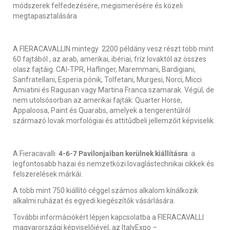
módszerek felfedezésére, megismerésére és közeli
megtapasztalására
A FIERACAVALLIN mintegy 2200 példány vesz részt több mint
60 fajtából , az arab, amerikai, ibériai, fríz lovaktól az összes
olasz fajtáig. CAI-TPR, Haflinger, Maremmani, Bardigiani,
Sanfratellani, Esperia pónik, Tolfetani, Murgesi, Norci, Micci
Amiatini és Ragusan vagy Martina Franca szamarak. Végül, de
nem utolsósorban az amerikai fajták: Quarter Horse,
Appaloosa, Paint és Quarabs, amelyek a tengerentúlról
származó lovak morfológiai és attitűdbeli jellemzőit képviselik.
A Fieracavalli
4-6-7 Pavilonjaiban kerülnek kiállításra
a
legfontosabb hazai és nemzetközi lovaglástechnikai cikkek és
felszerelések márkái.
A több mint 750 kiállító céggel számos alkalom kínálkozik
alkalmi ruházat és egyedi kiegészítők vásárlására.
További információkért lépjen kapcsolatba a FIERACAVALLI
magyarországi képviselőjével, az ItalyExpo –