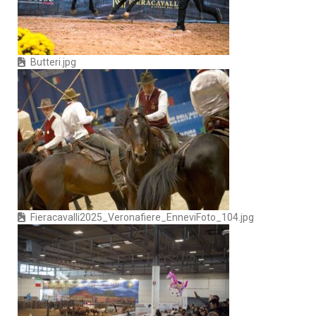
Butteri.jpg
Fieracavalli2025_Veronafiere_EnneviFoto_104.jpg