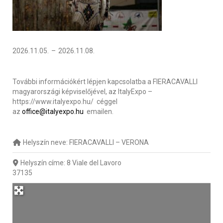
2026.11.05.
–
2026.11.08.
További információkért lépjen kapcsolatba a FIERACAVALLI
magyarországi képviselőjével, az ItalyExpo –
https://www.italyexpo.hu/ céggel
az
office
@italyexpo.hu
emailen.
Helyszín neve:
FIERACAVALLI – VERONA
Helyszín címe:
8 Viale del Lavoro
37135