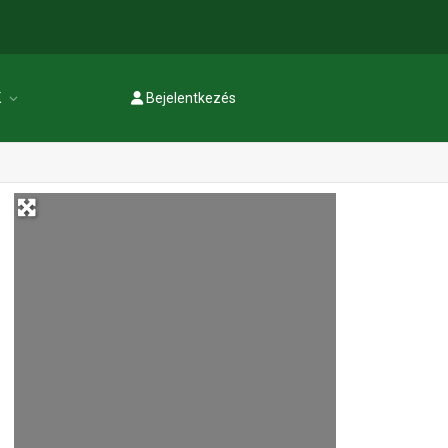
K
Bejelentkezés
Regisztráció