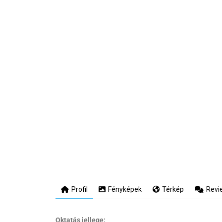
Profil
Fényképek
Térkép
Revi
Oktatás jellege: