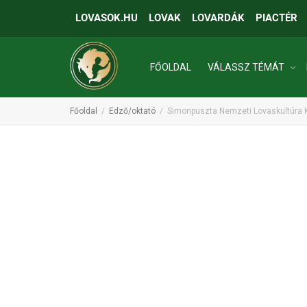
LOVASOK.HU
LOVAK
LOVARDÁK
PIACTÉR
FŐOLDAL
VÁLASSZ TÉMÁT
Főoldal
Edző/oktató
Simonpuszta Nemzeti Lovaskultúra 
INGATLANOK