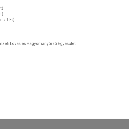
t)
t)
n » 1 Ft)
zeti Lovas és Hagyományőrző Egyesület