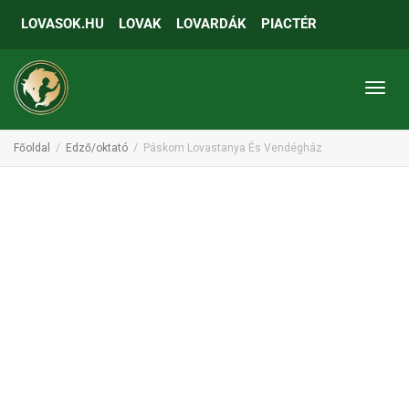
LOVASOK.HU
LOVAK
LOVARDÁK
PIACTÉR
Toggl
Főoldal
Edző/oktató
Páskom Lovastanya És Vendégház