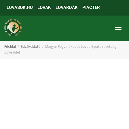
LOVASOK.HU
LOVAK
LOVARDÁK
PIACTÉR
Toggl
Főoldal
Edző/oktató
Magyar Fogyatékosok Lovas Sportszövetség
Egyesület