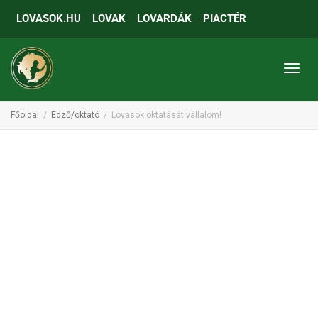
LOVASOK.HU
LOVAK
LOVARDÁK
PIACTÉR
Toggl
Főoldal
Edző/oktató
Lovasok oktatását vállalom!