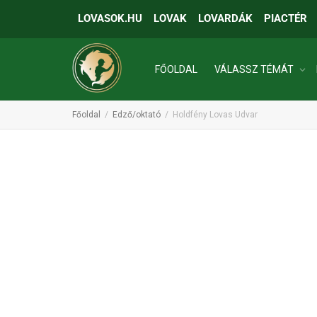
LOVASOK.HU
LOVAK
LOVARDÁK
PIACTÉR
FŐOLDAL
VÁLASSZ TÉMÁT
Főoldal
Edző/oktató
Holdfény Lovas Udvar
INGATLANOK