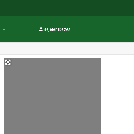
K
Bejelentkezés
Regisztráció