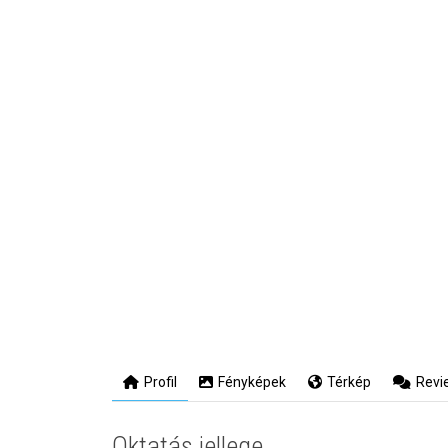
Profil
Fényképek
Térkép
Revi
Oktatás jellege