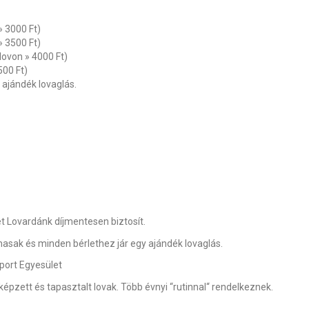
» 3000 Ft)
» 3500 Ft)
 lovon » 4000 Ft)
500 Ft)
 ajándék lovaglás.
 Lovardánk díjmentesen biztosít.
masak és minden bérlethez jár egy ajándék lovaglás.
port Egyesület
képzett és tapasztalt lovak. Több évnyi “rutinnal“ rendelkeznek.