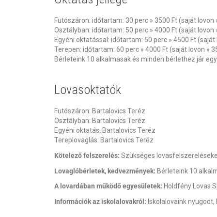
Futószáron: időtartam: 30 perc » 3500 Ft (saját lovon 
Osztályban: időtartam: 50 perc » 4000 Ft (saját lovon 
Egyéni oktatással: időtartam: 50 perc » 4500 Ft (saját
Terepen: időtartam: 60 perc » 4000 Ft (saját lovon » 3
Bérleteink 10 alkalmasak és minden bérlethez jár egy
Lovasoktatók
Futószáron: Bartalovics Teréz
Osztályban: Bartalovics Teréz
Egyéni oktatás: Bartalovics Teréz
Tereplovaglás: Bartalovics Teréz
Kötelező felszerelés:
Szükséges lovasfelszereléseket
Lovaglóbérletek, kedvezmények:
Bérleteink 10 alkal
A lovardában működő egyesületek:
Holdfény Lovas S
Információk az iskolalovakról:
Iskolalovaink nyugodt, 