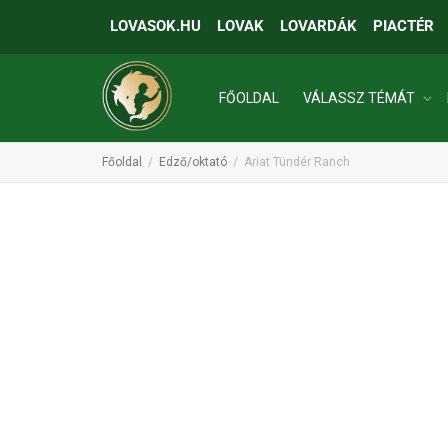
LOVASOK.HU
LOVAK
LOVARDÁK
PIACTÉR
FŐOLDAL
VÁLASSZ TÉMÁT
Főoldal
Edző/oktató
Ariat Tündér Ranch
INGATLANOK