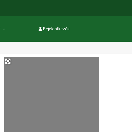
K
Bejelentkezés
Regisztráció