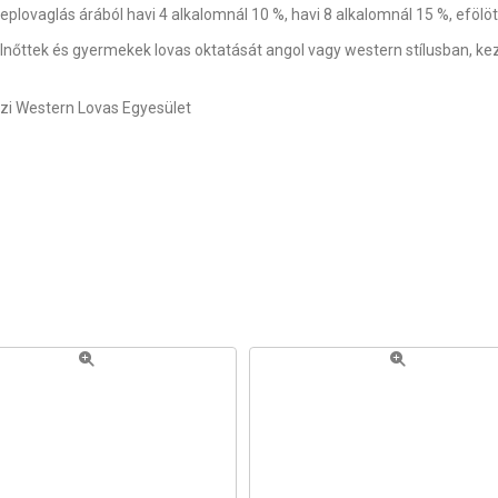
eplovaglás árából havi 4 alkalomnál 10 %, havi 8 alkalomnál 15 %, eföl
elnőttek és gyermekek lovas oktatását angol vagy western stílusban, kez
zi Western Lovas Egyesület