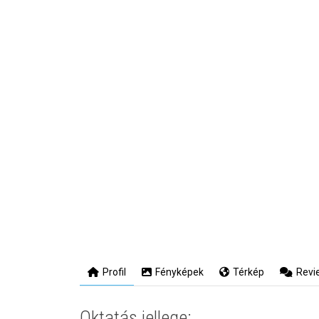
Profil
Fényképek
Térkép
Revi
Oktatás jellege: