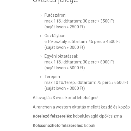
Futószáron:
max 1 fő, időtartam: 30 perc » 3500 Ft
(saját lovon » 2500 Ft)
Osztályban:
6 fő/osztály, időtartam: 45 perc » 4500 Ft
(saját lovon » 3000 Ft)
Egyéni oktatással:
max 1 fő, időtartam: 30 perc » 8000 Ft
(saját lovon » 5000 Ft)
Terepen:
max 10 fő/terep, időtartam: 75 perc » 6500 Ft
(saját lovon » 3000 Ft)
A lovaglás 3 éves kortól lehetséges!
A ranchon a western oktatás mellett kezdő és közép szi
Kötelező felszerelés:
kobak,lovagló cipő/csizma
Kölcsönözhető felszerelés:
kobak