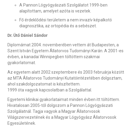
A Pannon Lógyógyászati Szolgálatot 1999-ben
alapítottam, amelyet azóta is vezetek.
Fő érdeklődési területem a nem invazív képalkotó
diagnosztika, az ortopédia és a sebészet.
Dr. Ütő Dániel Sándor
Diplomámat 2004. novemberében vettem át Budapesten, a
Szent István Egyetem Állatorvos Tudományi Karán. A 2001-es
évben, a kanadai Winnipegben töltöttem szakmai
gyakorlatomat.
Az egyetem alatt 2002 szeptembere és 2003 februárja között
az MTA Állatorvos Tudományi Kutatóintézetében dolgoztam,
ahol szakdolgozatomat is készítettem.
1999 óta vagyok kapcsolatban a Szolgálattal.
Egyetemi klinikai gyakorlataimat minden évben itt töltöttem.
Hivatalosan 2005-től dolgozom a Pannon Lógyógyászati
Szolgálatnál. Tagja vagyok a Magyar Állatorvosok
Világszervezetének és a Magyar Lógyógyász Állatorvosok
Egyesületének.