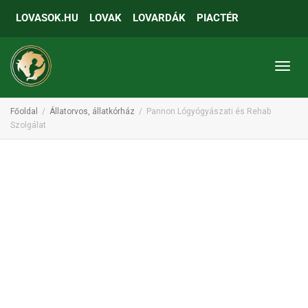
LOVASOK.HU
LOVAK
LOVARDÁK
PIACTÉR
Toggl
Főoldal
Állatorvos, állatkórház
Pannon Lógyógyászati és Rehab
Szolgálat