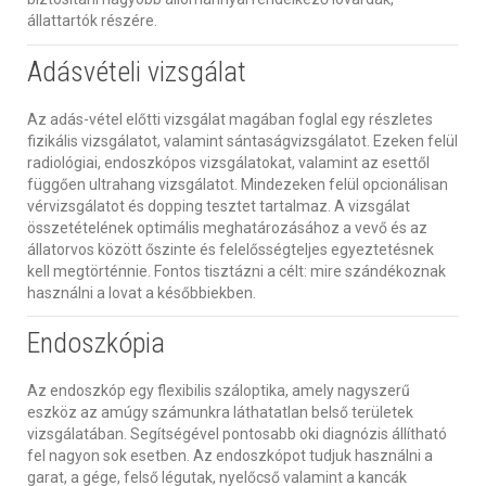
állattartók részére.
Adásvételi vizsgálat
Az adás-vétel előtti vizsgálat magában foglal egy részletes
fizikális vizsgálatot, valamint sántaságvizsgálatot. Ezeken felül
radiológiai, endoszkópos vizsgálatokat, valamint az esettől
függően ultrahang vizsgálatot. Mindezeken felül opcionálisan
vérvizsgálatot és dopping tesztet tartalmaz. A vizsgálat
összetételének optimális meghatározásához a vevő és az
állatorvos között őszinte és felelősségteljes egyeztetésnek
kell megtörténnie. Fontos tisztázni a célt: mire szándékoznak
használni a lovat a későbbiekben.
Endoszkópia
Az endoszkóp egy flexibilis száloptika, amely nagyszerű
eszköz az amúgy számunkra láthatatlan belső területek
vizsgálatában. Segítségével pontosabb oki diagnózis állítható
fel nagyon sok esetben. Az endoszkópot tudjuk használni a
garat, a gége, felső légutak, nyelőcső valamint a kancák