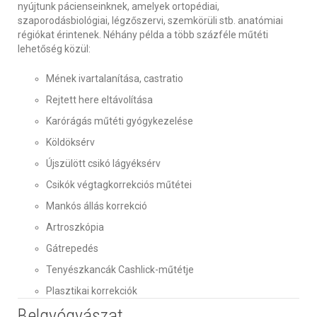
nyújtunk pácienseinknek, amelyek ortopédiai,
szaporodásbiológiai, légzőszervi, szemkörüli stb. anatómiai
régiókat érintenek. Néhány példa a több százféle műtéti
lehetőség közül:
Mének ivartalanítása, castratio
Rejtett here eltávolítása
Karórágás műtéti gyógykezelése
Köldöksérv
Újszülött csikó lágyéksérv
Csikók végtagkorrekciós műtétei
Mankós állás korrekció
Artroszkópia
Gátrepedés
Tenyészkancák Cashlick-műtétje
Plasztikai korrekciók
Belgyógyászat