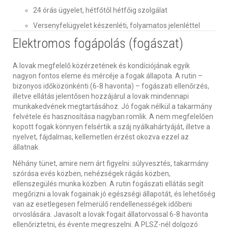
24 órás ügyelet, hétfőtől hétfőig szolgálat
Versenyfelügyelet készenléti, folyamatos jelenléttel
Elektromos fogápolás (fogászat)
A lovak megfelelő közérzetének és kondíciójának egyik
nagyon fontos eleme és mércéje a fogak állapota. A rutin –
bizonyos időközönkénti (6-8 havonta) – fogászati ellenőrzés,
illetve ellátás jelentősen hozzájárul a lovak mindennapi
munkakedvének megtartásához. Jó fogak nélkül a takarmány
felvétele és hasznosítása nagyban romlik. A nem megfelelően
kopott fogak könnyen felsértik a száj nyálkahártyáját, illetve a
nyelvet, fájdalmas, kellemetlen érzést okozva ezzel az
állatnak.
Néhány tünet, amire nem árt figyelni: súlyvesztés, takarmány
szórása evés közben, nehézségek rágás közben,
ellenszegülés munka közben. A rutin fogászati ellátás segít
megőrizni a lovak fogainak jó egészségi állapotát, és lehetőség
van az esetlegesen felmerülő rendellenességek időbeni
orvoslására. Javasolt a lovak fogait állatorvossal 6-8 havonta
ellenőriztetni, és évente megreszelni. A PLSZ-nél dolgozó