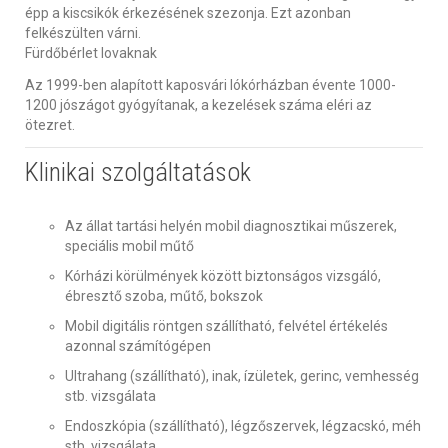
épp a kiscsikók érkezésének szezonja. Ezt azonban
felkészülten várni.
Fürdőbérlet lovaknak
Az 1999-ben alapított kaposvári lókórházban évente 1000-
1200 jószágot gyógyítanak, a kezelések száma eléri az
ötezret.
Klinikai szolgáltatások
Az állat tartási helyén mobil diagnosztikai műszerek,
speciális mobil műtő
Kórházi körülmények között biztonságos vizsgáló,
ébresztő szoba, műtő, bokszok
Mobil digitális röntgen szállítható, felvétel értékelés
azonnal számítógépen
Ultrahang (szállítható), inak, ízületek, gerinc, vemhesség
stb. vizsgálata
Endoszkópia (szállítható), légzőszervek, légzacskó, méh
stb. vizsgálata