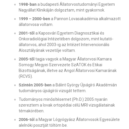
1998-ban
a budapesti Állatorvostudományi Egyetem
Nagyállat Klinikáján dolgoztam, mint gyakornok.
1999 – 2000-ben
a Pannon Lovasakadémia alkalmazott
állatorvosa voltam.
2001-től
a Kaposvári Egyetem Diagnosztikai és
Onkoradiológiai Intézetében dolgozom, mint kutató-
állatorvos, ahol 2003-ig az Intézet Intervencionális
Alosztályának vezetője voltam.
2005-től
tagja vagyok a Magyar Állatorvosi Kamara
Somogy Megyei Szervezete SzATOK és Etikai
Bizottságának, illetve az Angol Állatorvosi Kamarának
(RCVS).
Szintén 2005-ben
a Bálint György Újságíró Akadémián
tudományos újságírói vizsgát tettem.
Tudományos minősítésemet (Ph.D.) 2005 nyarán
szereztem a lovak ortopédiai célú MRI vizsgálatainak
témakörében.
2006-tól
a Magyar Lógyógyász Állatorvosok Egyesülete
alelnöki posztját töltöm be.