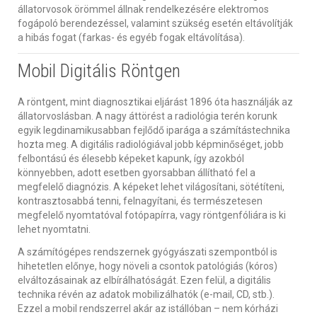
állatorvosok örömmel állnak rendelkezésére elektromos
fogápoló berendezéssel, valamint szükség esetén eltávolítják
a hibás fogat (farkas- és egyéb fogak eltávolítása).
Mobil Digitális Röntgen
A röntgent, mint diagnosztikai eljárást 1896 óta használják az
állatorvoslásban. A nagy áttörést a radiológia terén korunk
egyik legdinamikusabban fejlődő iparága a számítástechnika
hozta meg. A digitális radiológiával jobb képminőséget, jobb
felbontású és élesebb képeket kapunk, így azokból
könnyebben, adott esetben gyorsabban állítható fel a
megfelelő diagnózis. A képeket lehet világosítani, sötétíteni,
kontrasztosabbá tenni, felnagyítani, és természetesen
megfelelő nyomtatóval fotópapírra, vagy röntgenfóliára is ki
lehet nyomtatni.
A számítógépes rendszernek gyógyászati szempontból is
hihetetlen előnye, hogy növeli a csontok patológiás (kóros)
elváltozásainak az elbírálhatóságát. Ezen felül, a digitális
technika révén az adatok mobilizálhatók (e-mail, CD, stb.).
Ezzel a mobil rendszerrel akár az istállóban – nem kórházi