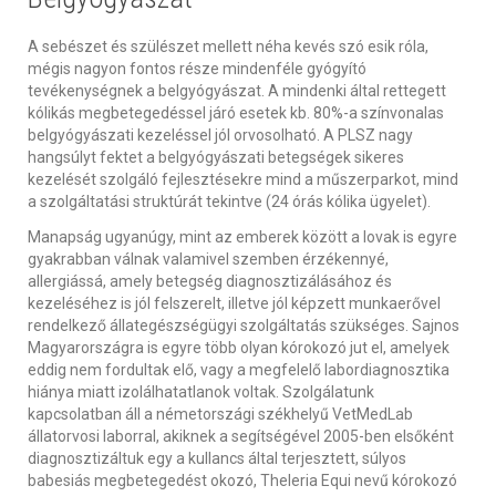
A sebészet és szülészet mellett néha kevés szó esik róla,
mégis nagyon fontos része mindenféle gyógyító
tevékenységnek a belgyógyászat. A mindenki által rettegett
kólikás megbetegedéssel járó esetek kb. 80%-a színvonalas
belgyógyászati kezeléssel jól orvosolható. A PLSZ nagy
hangsúlyt fektet a belgyógyászati betegségek sikeres
kezelését szolgáló fejlesztésekre mind a műszerparkot, mind
a szolgáltatási struktúrát tekintve (24 órás kólika ügyelet).
Manapság ugyanúgy, mint az emberek között a lovak is egyre
gyakrabban válnak valamivel szemben érzékennyé,
allergiássá, amely betegség diagnosztizálásához és
kezeléséhez is jól felszerelt, illetve jól képzett munkaerővel
rendelkező állategészségügyi szolgáltatás szükséges. Sajnos
Magyarországra is egyre több olyan kórokozó jut el, amelyek
eddig nem fordultak elő, vagy a megfelelő labordiagnosztika
hiánya miatt izolálhatatlanok voltak. Szolgálatunk
kapcsolatban áll a németországi székhelyű VetMedLab
állatorvosi laborral, akiknek a segítségével 2005-ben elsőként
diagnosztizáltuk egy a kullancs által terjesztett, súlyos
babesiás megbetegedést okozó, Theleria Equi nevű kórokozó