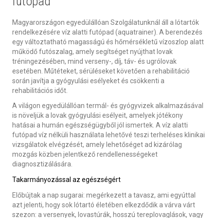
futópad
Magyarországon egyedülállóan Szolgálatunknál áll a lótartók
rendelkezésére víz alatti futópad (aquatrainer). A berendezés
egy változtatható magasságú és hőmérsékletű vízoszlop alatt
működő futószalag, amely segítséget nyújthat lovak
tréningezésében, mind verseny-, díj, táv- és ugrólovak
esetében. Műtéteket, sérüléseket követően a rehabilitáció
során javítja a gyógyulási esélyeket és csökkenti a
rehabilitációs időt.
A világon egyedülállóan termál- és gyógyvizek alkalmazásával
is növeljük a lovak gyógyulási esélyeit, amelyek jótékony
hatásai a humán egészségügyből jól ismertek. A víz alatti
futópad víz nélküli használata lehetővé teszi terheléses klinikai
vizsgálatok elvégzését, amely lehetőséget ad kizárólag
mozgás közben jelentkező rendellenességeket
diagnosztizálására.
Takarmányozással az egészségért
Előbújtak a nap sugarai: megérkezett a tavasz, ami egyúttal
azt jelenti, hogy sok lótartó életében elkezdődik a várva várt
szezon: a versenyek, lovastúrák, hosszú tereplovaglások, vagy