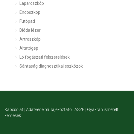
Laparoszkóp
Endoszkóp
Futópad
Dióda lézer
Artroszkóp
Altatógép
Ló fogászati felszerelések
Sántaság diagnosztikai eszközök
Kapcsolat
|
Adatvédelmi Tájékoztató
|
ASZF
|
Gyakran ismételt
kérdések