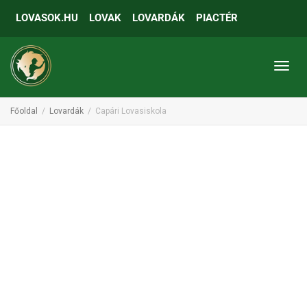
LOVASOK.HU
LOVAK
LOVARDÁK
PIACTÉR
Toggl
Főoldal
Lovardák
Capári Lovasiskola